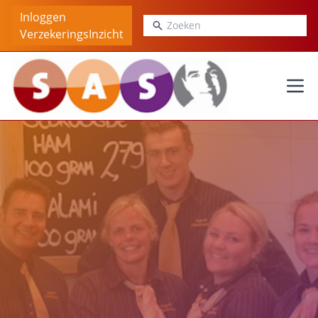
Inloggen
Zoeken
VerzekeringsInzicht
Ope