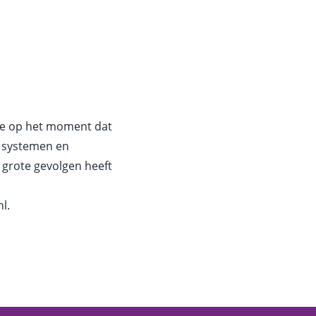
t je op het moment dat
n systemen en
 grote gevolgen heeft
nl
.