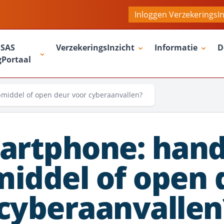
Inloggen VerzekeringsIn
SAS
VerzekeringsInzicht
Informatie
D
gPortaal
middel of open deur voor cyberaanvallen?
artphone: hand
iddel of open 
cyberaanvallen