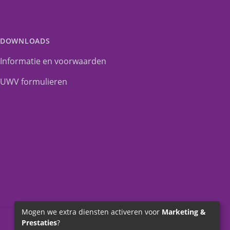
DOWNLOADS
Informatie en voorwaarden
UWV formulieren
Mogen we extra diensten activeren voor
Marketing &
Prestaties
?