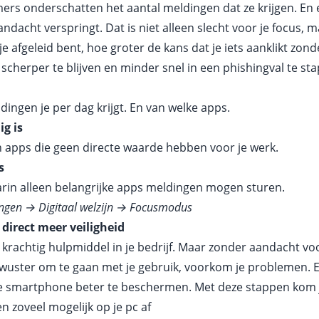
s onderschatten het aantal meldingen dat ze krijgen. En e
acht verspringt. Dat is niet alleen slecht voor je focus, m
je afgeleid bent, hoe groter de kans dat je iets aanklikt zond
scherper te blijven en minder snel in een phishingval te st
dingen je per dag krijgt. En van welke apps.
g is
n apps die geen directe waarde hebben voor je werk.
s
aarin alleen belangrijke apps meldingen mogen sturen.
lingen
→
Digitaal welzijn
→
Focusmodus
 direct meer veiligheid
krachtig hulpmiddel in je bedrijf. Maar zonder aandacht voor
wuster om te gaan met je gebruik, voorkom je problemen. En
m je smartphone beter te beschermen. Met deze stappen kom j
n zoveel mogelijk op je pc af