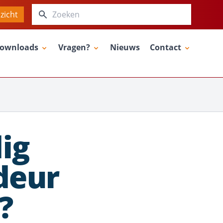
Zoeken
zicht
ownloads
Vragen?
Nieuws
Contact
ig
deur
?